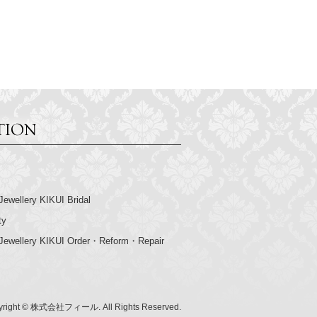
Jewellery KIKUI Bridal
ty
 Jewellery KIKUI Order・Reform・Repair
right ©
株式会社フィール.
All Rights Reserved.