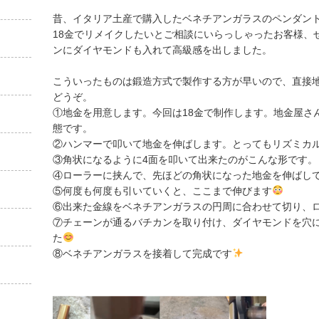
昔、イタリア土産で購入したベネチアンガラスのペンダン
18金でリメイクしたいとご相談にいらっしゃったお客様、
ンにダイヤモンドも入れて高級感を出しました。
こういったものは鍛造方式で製作する方が早いので、直接
どうぞ。
①地金を用意します。今回は18金で制作します。地金屋さ
態です。
②ハンマーで叩いて地金を伸ばします。とってもリズミカル
③角状になるように4面を叩いて出来たのがこんな形です。
④ローラーに挟んで、先ほどの角状になった地金を伸ばし
⑤何度も何度も引いていくと、ここまで伸びます
⑥出来た金線をベネチアンガラスの円周に合わせて切り、
⑦チェーンが通るバチカンを取り付け、ダイヤモンドを穴
た
⑧ベネチアンガラスを接着して完成です