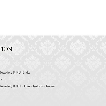
Jewellery KIKUI Bridal
ty
 Jewellery KIKUI Order・Reform・Repair