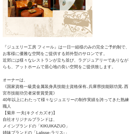
『ジュエリー工房 フィール』は一日一組様のみの完全ご予約制で、
お客様に優雅な空間をご提供する郊外型のサロンです。
近郊には様々なレストランが立ち並び、ラグジュアリーでありなが
らも、アットホームで居心地の良い空間をご提供致します。
オーナーは、
《国家資格一級貴金属装身具技能士資格保有､兵庫県技能顕功賞､西
宮市技能功労者栄誉賞受賞》
40年以上にわたって様々なジュエリーの制作実績を誇ってきた熟練
職人
【菊井 一夫(キクイカズオ)】
自社オリジナルブランドは、
メインブランドの「KIKUIKAZUO」
姉妹ブランドの「Lalisse-ラリス-」