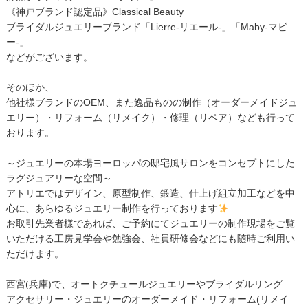
《神戸ブランド認定品》Classical Beauty
ブライダルジュエリーブランド「Lierre-リエール-」「Maby-マビ
ー-」
などがございます。
そのほか、
他社様ブランドのOEM、また逸品ものの制作（オーダーメイドジュ
エリー）・リフォーム（リメイク）・修理（リペア）なども行って
おります。
～ジュエリーの本場ヨーロッパの邸宅風サロンをコンセプトにした
ラグジュアリーな空間～
アトリエではデザイン、原型制作、鍛造、仕上げ組立加工などを中
心に、あらゆるジュエリー制作を行っております
お取引先業者様であれば、ご予約にてジュエリーの制作現場をご覧
いただける工房見学会や勉強会、社員研修会などにも随時ご利用い
ただけます。
西宮(兵庫)で、オートクチュールジュエリーやブライダルリング
アクセサリー・ジュエリーのオーダーメイド・リフォーム(リメイ