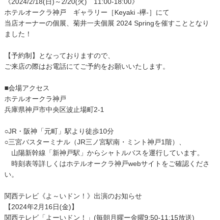
《2024/2/18(日)～2/20(火) 11:00-18:00》
ホテルオークラ神戸 ギャラリー［Keyaki -欅-］にて
当店オーナーの個展、菊井一夫個展 2024 Springを催すこととなり
ました！
【予約制】となっておりますので、
ご来店の際はお電話にてご予約をお願いいたします。
■会場アクセス
ホテルオークラ神戸
兵庫県神戸市中央区波止場町2-1
○JR・阪神「元町」駅より徒歩10分
○三宮バスターミナル（JR三ノ宮駅南・ミント神戸1階）、
山陽新幹線「新神戸駅」からシャトルバスを運行しています。
時刻表等詳しくはホテルオークラ神戸webサイトをご確認くださ
い。
関西テレビ《よ～いドン！》出演のお知らせ
【2024年2月16日(金)】
関西テレビ「よーいドン！」(毎朝月曜ー金曜9:50-11:15放送)