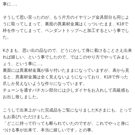
事に…。
そうして思い至ったのが、もう片方のイヤリング金具部分も同じよ
うに取ってしまって、裏面の異素材金属はくっついたまま、K18で
枠を作ってしまって、ペンダントトップへと加工するという事でし
た。
Kさまも、思い出の品なので、どうにかして身に着けることさえ出来
れば嬉しい、という事でしたので、ではこのやり方でやってみまし
ょう、という事に…。
裏面には異素材金属が張り付いたままになっていますが、表から見
ると、異素材金属は全く見えないようになっており、K18で作った
爪しか見えないような作りになっています。
チェーンを通すバチカン部分には少しダイヤをお入れして高級感も
お出し致しました。
こうして出来上がった完成品をご覧になりましたKさまにも、とって
もお喜びいただけました。
「どこに持って行っても断られていたのですが、これでやっと身に
つける事が出来て、本当に嬉しいです」との事。