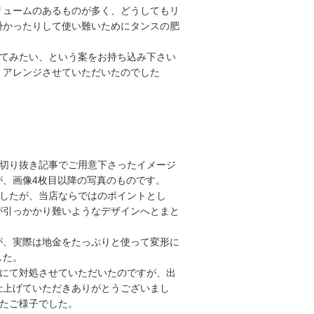
リュームのあるものが多く、どうしてもリ
掛かったりして使い難いためにタンスの肥
してみたい、という案をお持ち込み下さい
くアレンジさせていただいたのでした
の切り抜き記事でご用意下さったイメージ
が、画像4枚目以降の写真のものです。
でしたが、当店ならではのポイントとし
が引っかかり難いようなデザインへとまと
が、実際は地金をたっぷりと使って変形に
した。
応にて対処させていただいたのですが、出
仕上げていただきありがとうございまし
けたご様子でした。