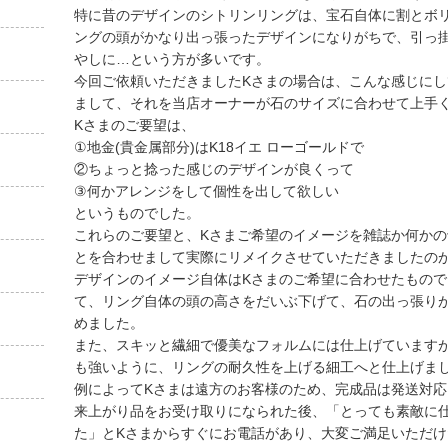
特に昔のデザインのシトリンリングは、宝石自体に割とボ
ングの頭がかなり出っ張ったデザインになりがちで、引っ
やしに…という方が多いです。
今回ご依頼いただきましたKさまの場合は、こんな感じに
まして、それを当店オーナーが石のサイズに合わせて上手
Kさまのご要望は、
①地金(貴金属部分)はK18イエ ローゴールドで
②ちょっと捻った感じのデザインが良くって
③何かアレンジをして個性を出して欲しい
というものでした。
これらのご要望と、Kさまご希望のイメージを雑誌か何か
とを合わせまして実際にリメイクさせていただきましたの
デザインのイメージ自体はKさまのご希望に合わせたもの
て、リング自体の頭の高さをだいぶ下げて、石の出っ張り
めました。
また、スキッと繊細で優美なフォルムには仕上げています
も強いように、リングの耐久性を上げる細工へと仕上げま
例によってKさまは遠方のお客様のため、完成品は発送対
来上がり品をお受け取りになられた後、「とっても素敵に
た」とKさまからすぐにお電話があり、大変ご満足いただ