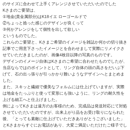
のサイズに合わせて上手くアレンジさせていただいたのでした
Kさまのご要望は、
①地金(貴金属部分)はK18イエ ローゴールドで
②ちょっと捻った感じのデザインが良くって
③何かアレンジをして個性を出して欲しい
というものでした。
これらのご要望と、Kさまご希望のイメージを雑誌か何かの切り抜き
記事でご用意下さったイメージとを合わせまして実際にリメイクさ
せていただきましたのが、画像4枚目以降の写真のものです。
デザインのイメージ自体はKさまのご希望に合わせたものでしたが、
当店ならではのポイントとして、リング自体の頭の高さをだいぶ下
げて、石の出っ張りが引っかかり難いようなデザインへとまとめま
した。
また、スキッと繊細で優美なフォルムには仕上げていますが、実際
は地金をたっぷりと使って変形にも強いように、リングの耐久性を
上げる細工へと仕上げました。
例によってKさまは遠方のお客様のため、完成品は発送対応にて対処
させていただいたのですが、出来上がり品をお受け取りになられた
後、「とっても素敵に仕上げていただきありがとうございました」
とKさまからすぐにお電話があり、大変ご満足いただけたご様子でし